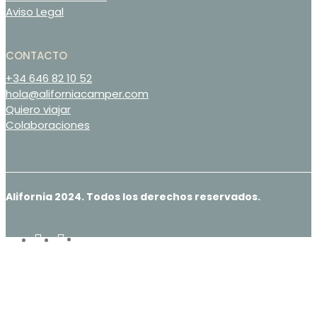
Aviso Legal
CONTACTO
+34 646 82 10 52
hola@aliforniacamper.com
Quiero viajar
Colaboraciones
Alifornia 2024. Todos los derechos reservados.
google-
instagram
tiktok
plus