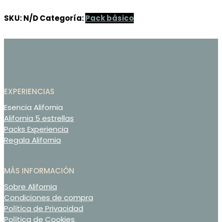
Blanca
SKU:
N/D
Categoría:
Pack básico
cantidad
EXPERIENCIAS
Esencia Alifornia
Alifornia 5 estrellas
Packs Experiencia
Regala Alifornia
MÁS INFORMACIÓN
Sobre Alifornia
Condiciones de compra
Política de Privacidad
Política de Cookies