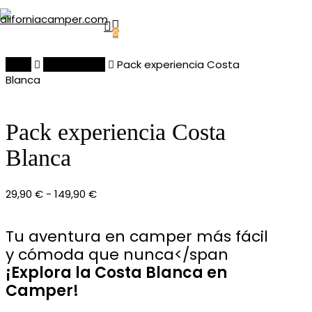
Skip
Buscar
account
Menu
to
0
main
content
Inicio
Pack básico
Pack experiencia Costa
Blanca
Pack experiencia Costa
Blanca
Rango
29,90
€
-
149,90
€
de
precios:
Tu aventura en camper más fácil
desde
y cómoda que nunca</span
29,90 €
¡Explora la Costa Blanca en
hasta
149,90 €
Camper!